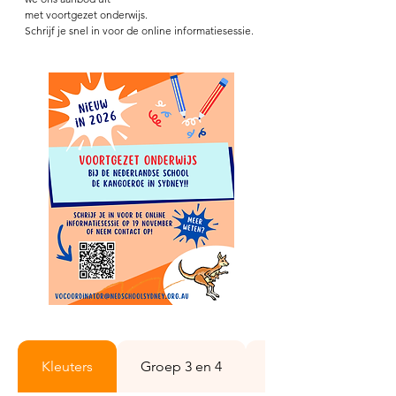
met voortgezet onderwijs.
Schrijf je snel in voor de online informatiesessie.
Kleuters
Groep 3 en 4
Groep 5 t/m 8