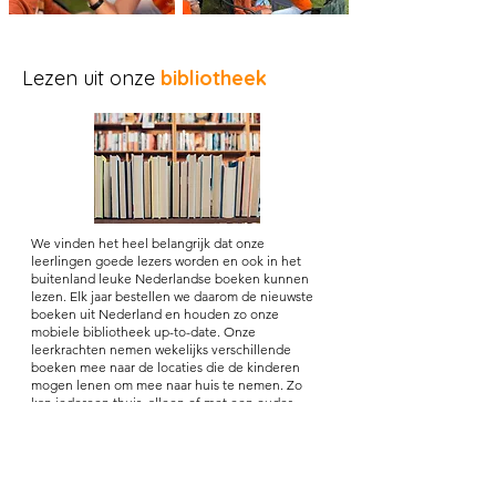
Lezen uit onze
bibliotheek
We vinden het heel belangrijk dat onze
leerlingen goede lezers worden en ook in het
buitenland leuke Nederlandse boeken kunnen
lezen. Elk jaar bestellen we daarom de nieuwste
boeken uit Nederland en houden zo onze
mobiele bibliotheek up-to-date. Onze
leerkrachten nemen wekelijks verschillende
boeken mee naar de locaties die de kinderen
mogen lenen om mee naar huis te nemen. Zo
kan iedereen thuis, alleen of met een ouder,
lekker wegkruipen met een boek! Als het boek
uit is, wordt deze weer ingeleverd bij de
leerkracht en mag er een volgende uitgekozen
worden.
Ook regelen we voor al onze leerlingen gratis