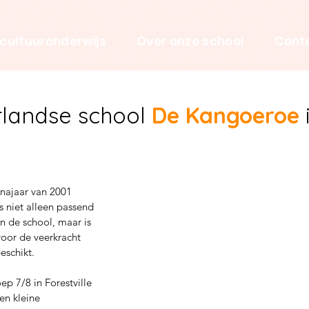
 cultuuronderwijs
Over onze school
Cont
landse school
De Kangoeroe
 najaar van 2001
s niet alleen passend
 de school, maar is
oor de veerkracht
eschikt.
ep 7/8 in Forestville
en kleine