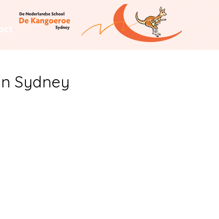
act
in Sydney